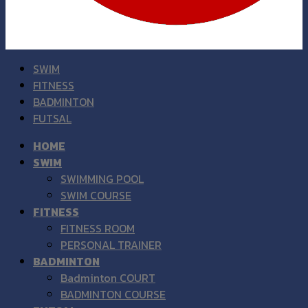
SWIM
FITNESS
BADMINTON
FUTSAL
HOME
SWIM
SWIMMING POOL
SWIM COURSE
FITNESS
FITNESS ROOM
PERSONAL TRAINER
BADMINTON
Badminton COURT
BADMINTON COURSE